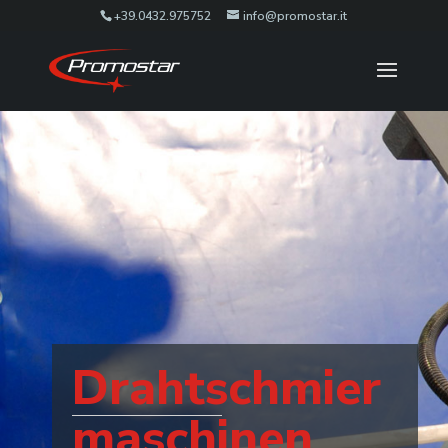
+39.0432.975752
info@promostar.it
Drahtschmier
maschinen