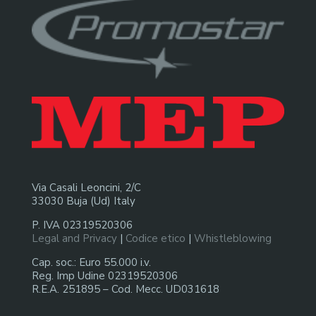
Via Casali Leoncini, 2/C
33030 Buja (Ud) Italy
P. IVA 02319520306
Legal and Privacy
|
Codice etico
|
Whistleblowing
Cap. soc.: Euro 55.000 i.v.
Reg. Imp Udine 02319520306
R.E.A. 251895 – Cod. Mecc. UD031618