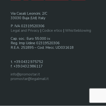
Via Casali Leoncini, 2/C
33030 Buja (Ud) Italy
P. IVA 02319520306
Legal and Privacy
|
Codice etico
|
Whistleblowing
Cap. soc.: Euro 55.000 i.v.
Reg. Imp Udine 02319520306
R.E.A. 251895 – Cod. Mecc. UD031618
t. +39.0432.975752
f. +39.0432.986117
info@promostar.it
promostar@legalmail.it