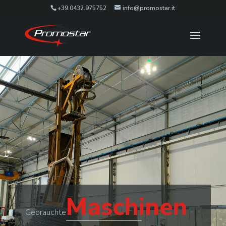
+39.0432.975752
info@promostar.it
Maschinen
Gebrauchte