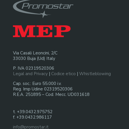
Via Casali Leoncini, 2/C
33030 Buja (Ud) Italy
P. IVA 02319520306
Legal and Privacy
|
Codice etico
|
Whistleblowing
Cap. soc.: Euro 55.000 i.v.
Reg. Imp Udine 02319520306
R.E.A. 251895 – Cod. Mecc. UD031618
t. +39.0432.975752
f. +39.0432.986117
info@promostar.it