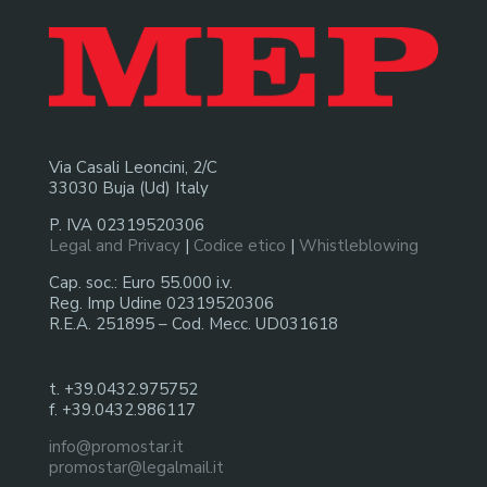
Via Casali Leoncini, 2/C
33030 Buja (Ud) Italy
P. IVA 02319520306
Legal and Privacy
|
Codice etico
|
Whistleblowing
Cap. soc.: Euro 55.000 i.v.
Reg. Imp Udine 02319520306
R.E.A. 251895 – Cod. Mecc. UD031618
t. +39.0432.975752
f. +39.0432.986117
info@promostar.it
promostar@legalmail.it