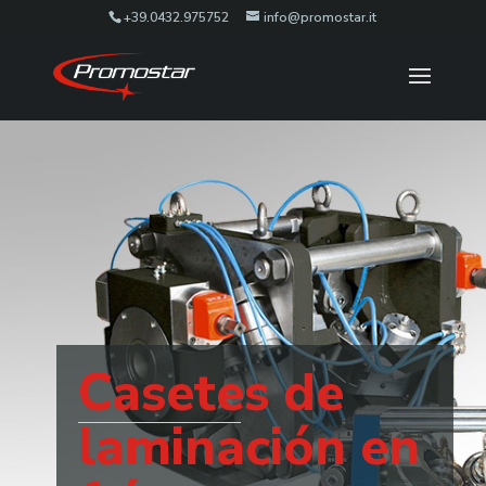
+39.0432.975752
info@promostar.it
Casetes de
laminación en