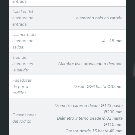
entrada
Calidad del
alambre de
alambrón bajo en carbón
entrada:
Diámetro del
alambre de
4 ÷ 19 mm
salida:
Tipo de
alambre en
Alambre liso, acanalado o dentado
la salida:
Pasadores
de porta
Desde Ø26 hasta Ø32mm
rodillos
Diámetro externo desde Ø123 hasta
Ø200 mm
Dimensiones
Diámetro interno desde Øi82 hasta
del rodillo
Ø110 mm
Grosor desde 15 hasta 40 mm