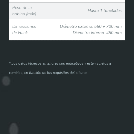
Peso de la
Hasta 1 toneladas
bobina (máx)
Dimensiones
Diámetro externo: 550 ÷ 700 mm
de Hank
Diámetro interno: 450 mm
* Los datos técnicos anteriores son indicativos y están sujetos a
cambios, en función de los requisitos del cliente.