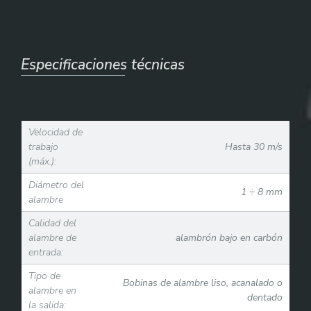
Especificaciones técnicas
Velocidad de
trabajo
Hasta 30 m/s
(máx.):
Diámetro del
1 ÷ 8 mm
alambre
Calidad del
alambre de
alambrón bajo en carbón
entrada:
Tipo de
Bobinas de alambre liso, acanalado o
alambre en
dentado
la salida: