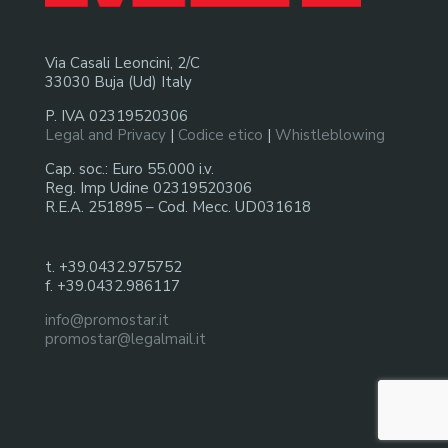
Via Casali Leoncini, 2/C
33030 Buja (Ud) Italy
P. IVA 02319520306
Legal and Privacy
|
Codice etico
|
Whistleblowing
Cap. soc.: Euro 55.000 i.v.
Reg. Imp Udine 02319520306
R.E.A. 251895 – Cod. Mecc. UD031618
t. +39.0432.975752
f. +39.0432.986117
info@promostar.it
promostar@legalmail.it