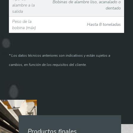
Bobinas de alambre liso, acanalado o
alambre a la
dentado
salida
Peso de la
Hasta 8 toneladas
bobina (máx)
* Los datos técnicos anteriores son indicativos y están sujetos a
cambios, en función de los requisitos del cliente.
Productos finales