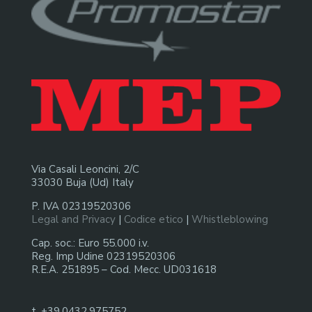
Via Casali Leoncini, 2/C
33030 Buja (Ud) Italy
P. IVA 02319520306
Legal and Privacy
|
Codice etico
|
Whistleblowing
Cap. soc.: Euro 55.000 i.v.
Reg. Imp Udine 02319520306
R.E.A. 251895 – Cod. Mecc. UD031618
t. +39.0432.975752