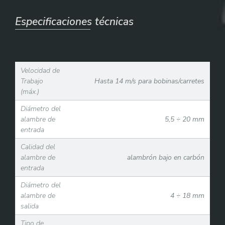
Especificaciones técnicas
Velocidad de
Trabajo
Hasta 14 m/s para bobinas/carretes
(máx.)
Diámetro del
alambre de
5,5 ÷ 20 mm
entrada
Calidad del
alambre de
alambrón bajo en carbón
entrada
Diámetro del
alambre de
4 ÷ 18 mm
salida
Tipo de