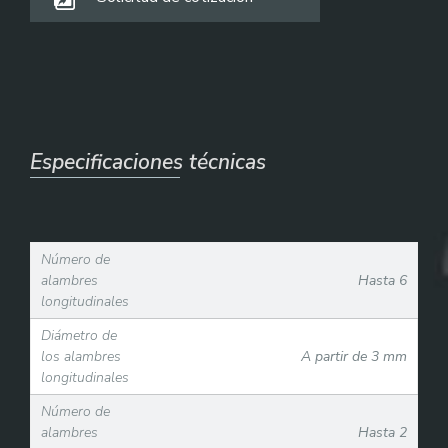
Especificaciones técnicas
Número de
alambres
Hasta 6
longitudinales
Diámetro de
los alambres
A partir de 3 mm
longitudinales
Número de
alambres
Hasta 2