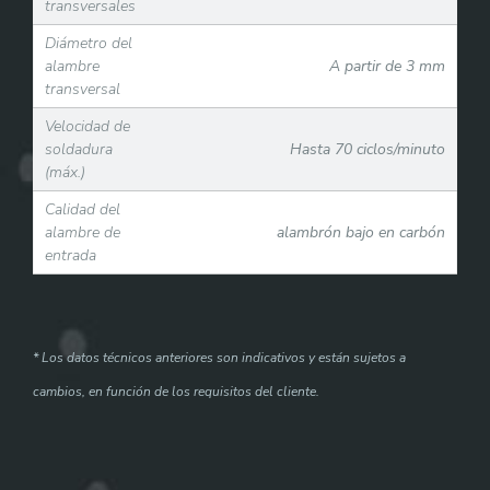
transversales
Diámetro del
alambre
A partir de 3 mm
transversal
Velocidad de
soldadura
Hasta 70 ciclos/minuto
(máx.)
Calidad del
alambre de
alambrón bajo en carbón
entrada
* Los datos técnicos anteriores son indicativos y están sujetos a
cambios, en función de los requisitos del cliente.