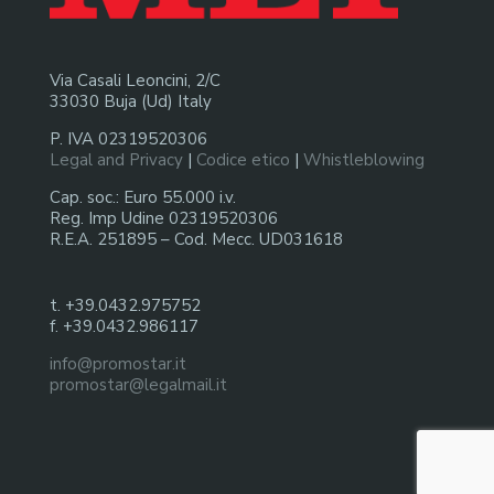
Via Casali Leoncini, 2/C
33030 Buja (Ud) Italy
P. IVA 02319520306
Legal and Privacy
|
Codice etico
|
Whistleblowing
Cap. soc.: Euro 55.000 i.v.
Reg. Imp Udine 02319520306
R.E.A. 251895 – Cod. Mecc. UD031618
t. +39.0432.975752
f. +39.0432.986117
info@promostar.it
promostar@legalmail.it