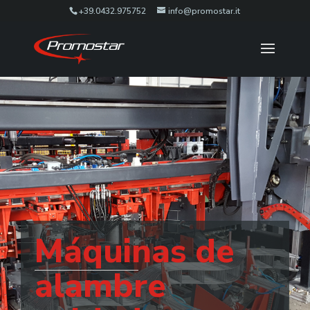
+39.0432.975752
info@promostar.it
Máquinas de
alambre