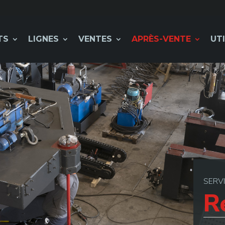
TS
LIGNES
VENTES
APRÈS-VENTE
UTI
SERV
R